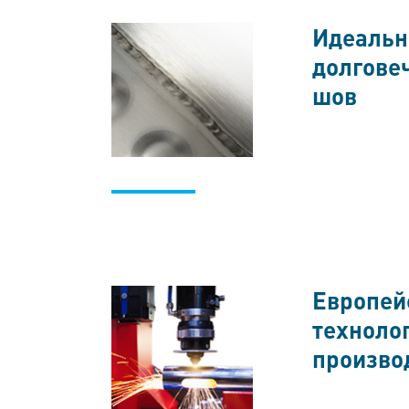
Идеаль
долгове
шов
Европей
техноло
произво