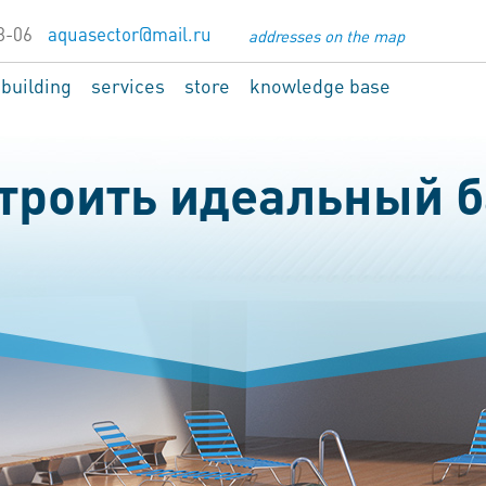
8-06
aquasector@mail.ru
addresses on the map
 building
services
store
knowledge base
троить идеальный 