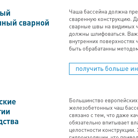
ный
Чаша бассейна должна пре
сваренную конструкцию. Д
чный сварной
сварные швы на видимых ч
должны шлифоваться. Важн
внутренних поверхностях 
быть обрабатанны методом
получить больше и
ские
Большинство европейских 
железобетонных чаш бассе
гии
связано с тем, что даже к
дства
обязательно впитывает вла
целостности конструкции. 
гидроизоляции, что приво