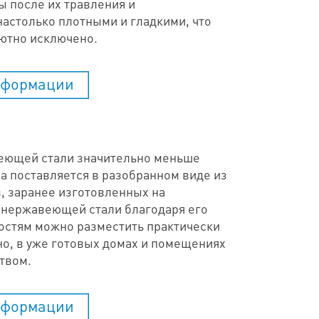
ы после их травления и
настолько плотными и гладкими, что
ютно исключено.
нформации
веющей стали значительно меньше
а поставляется в разобранном виде из
, заранее изготовленных на
 нержавеющей стали благодаря его
остям можно разместить практически
но, в уже готовых домах и помещениях
твом.
нформации