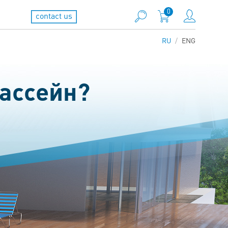
0
contact us
RU
ENG
бассейн?