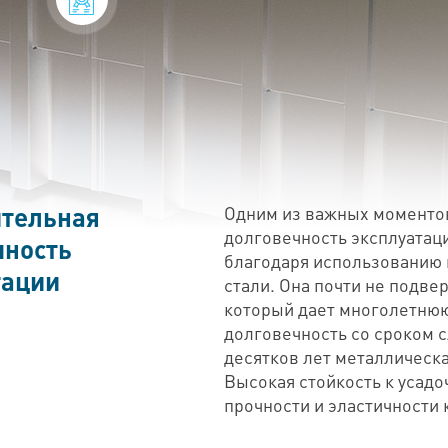
тельная
Одним из важных моментов
долговечность эксплуатац
чность
благодаря использованию
тации
стали. Она почти не подве
который дает многолетнюю
долговечность со сроком с
десятков лет металлическа
Высокая стойкость к усад
прочности и эластичности