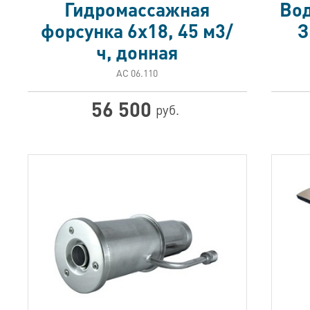
Гидромассажная
Вод
форсунка 6х18, 45 м3/
З
ч, донная
АС 06.110
56 500
руб.