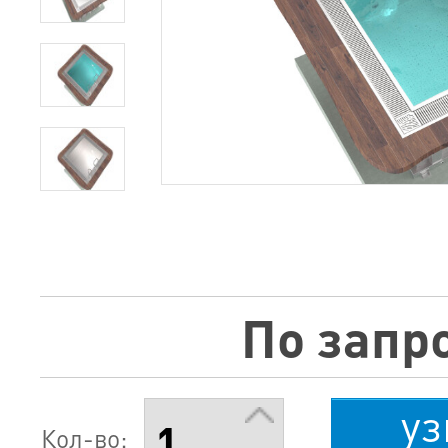
По запр
уз
Кол-во: