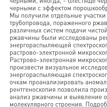
черными, иногда, - блестяще чер
черными с эффектом порошкообр
Мы получили отдельные участк
трубопровода, пораженного ржав
различных систем подачи чистой
ржавчины были исследованы рен
энергораспыляющей спектроскоп
растрово-электронной микроско
Растрово-электронная микроско
произвести визуальное исследо
энергораспыляющая спектроскоп
очкам проанализировать аномал
рентгеноскопия позволила прои
анализ ржавчины и выявление о
молекулярного строения. Подро