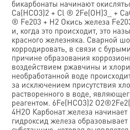
бикарбонаты начинают окислятьс
Ca(HCO3)2 + Cl ® 2Fe(OH)3_ + Ca
® Fe203 + H2 Окись железа Fe20
и, когда это происходит, это на
красного железняка. Сварной шо
корродировать, в связи с бурым
причине образования коррозион
воздействием ржавчины и хлори
необработанной воде происходит
за исключением присутствия хло
растворенного в воде, являюще
реагентом. 6Fe(HCO3)2 O2®2Fe2(
4H2O Карбонат железа начинает 
гидроксид железа образовывает
субстанцию, которая выявляется