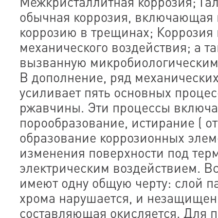
Межкристаллитная коррозия; Га
обычная коррозия, включающая 
коррозию в трещинах; Коррозия 
механического воздействия; а т
вызванную микробиологическим
В дополнение, ряд механически
усиливает пять основных проце
ржавчины. Эти процессы включа
порообразование, истирание ( о
образование коррозионных элеме
изменения поверхности под тер
электрическим воздействием. Вс
имеют одну общую черту: слой 
хрома нарушается, и незащищен
составляющая окисляется. Для 