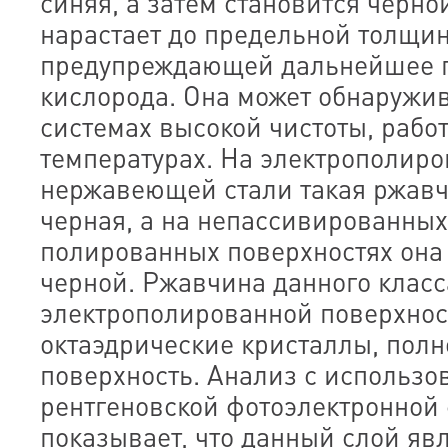
синяя, а затем становится черно
нарастает до предельной толщи
предупреждающей дальнейшее 
кислорода. Она может обнаружив
системах высокой чистоты, раб
температурах. На электрополир
нержавеющей стали такая ржав
черная, а на непассивированны
полированных поверхностях она
черной. Ржавчина данного класс
электрополированной поверхност
октаэдрические кристаллы, пол
поверхность. Анализ с использ
рентгеновской фотоэлектронной
показывает, что данный слой яв