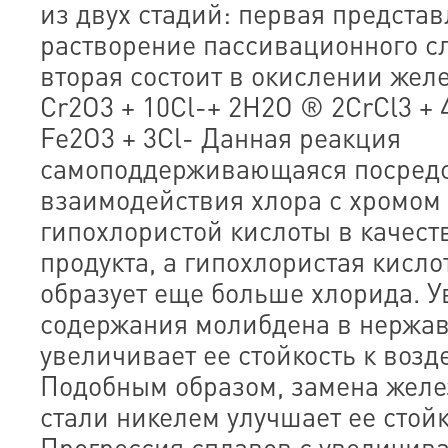
из двух стадий: первая представ
растворение пассивационного сл
вторая состоит в окислении желе
Cr2O3 + 10Cl-+ 2H2O ® 2CrCl3 + 
Fe2O3 + 3Cl- Данная реакция
самоподдерживающаяся посред
взаимодействия хлора с хромом
гипохлористой кислоты в качест
продукта, а гипохлористая кисло
образует еще больше хлорида. 
содержания молибдена в нержа
увеличивает ее стойкость к воз
Подобным образом, замена жел
стали никелем улучшает ее стойк
Прогрессия сплавов с увеличив